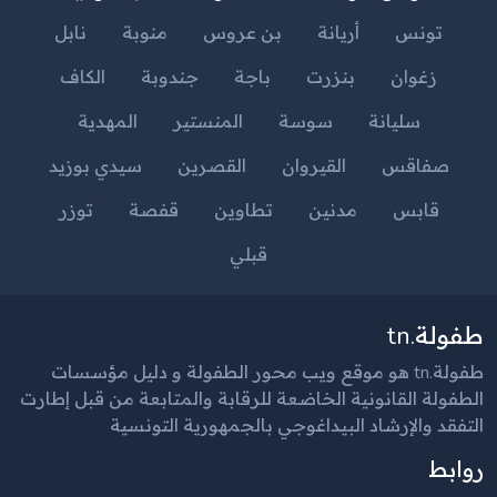
تونس
أريانة
بن عروس
منوبة
نابل
زغوان
بنزرت
باجة
جندوبة
الكاف
سليانة
سوسة
المنستير
المهدية
صفاقس
القيروان
القصرين
سيدي بوزيد
قابس
مدنين
تطاوين
قفصة
توزر
قبلي
طفولة.tn
طفولة.tn هو موقع ويب محور الطفولة و دليل مؤسسات
الطفولة القانونية الخاضعة للرقابة والمتابعة من قبل إطارت
التفقد والإرشاد البيداغوجي بالجمهورية التونسية
روابط