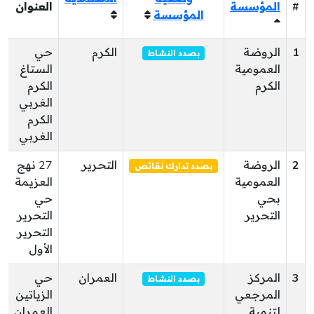
#
المؤسسة
العنوان
المؤسسة
ا
1
الروضة
الكرم
حي
بصدد النشاط
العمومية
الستاغ
الكرم
الكرم
الغربي
الكرم
الغربي
2
الروضة
التحرير
27 نهج
بصدد تدارك نقائص
العمومية
العزيمة
بحي
حي
التحرير
التحرير
التحرير
الأول
3
المركز
العمران
حي
بصدد النشاط
المرجعي
الزياتين
لتنمية
العمران