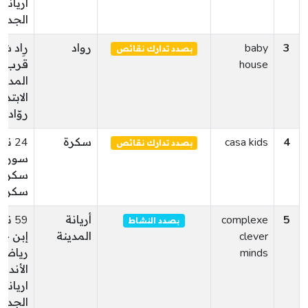
اريانة
الجديد
3
baby
رواد
رِاد ش
بصدد تدارك نقائص
house
قرب
المدر
الابتدا
روّاد
4
casa kids
سكرة
24 نه
بصدد تدارك نقائص
سوريا
سكرة
سكرة
5
complexe
أريانة
59 نه
بصدد النشاط
clever
المدينة
إبن خ
minds
رياض
الأندل
اريانة
الجديد