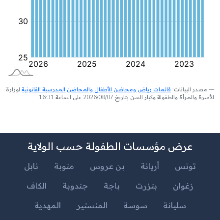
مصدر البيانات:
قائمات رياض ومحاضن الأطفال والمحاضن المدرسية القانونية
لوزارة
الأسرة والمرأة والطفولة وكبار السن بتاريخ 2026/08/07 على الساعة 16:31
عرض مؤسسات الطفولة حسب الولاية
تونس
أريانة
بن عروس
منوبة
نابل
زغوان
بنزرت
باجة
جندوبة
الكاف
سليانة
سوسة
المنستير
المهدية