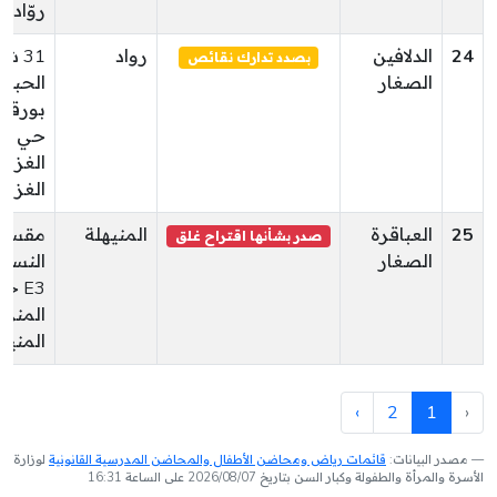
روّاد
24
الدلافين
رواد
31 ش
بصدد تدارك نقائص
الصغار
الحبي
بورقيب
حي
الغزالة
الغزالة
25
العباقرة
المنيهلة
مقسم
صدر بشأنها اقتراح غلق
الصغار
النسر
E3 ح
المنيه
›
2
1
‹
مصدر البيانات:
قائمات رياض ومحاضن الأطفال والمحاضن المدرسية القانونية
لوزارة
الأسرة والمرأة والطفولة وكبار السن بتاريخ 2026/08/07 على الساعة 16:31