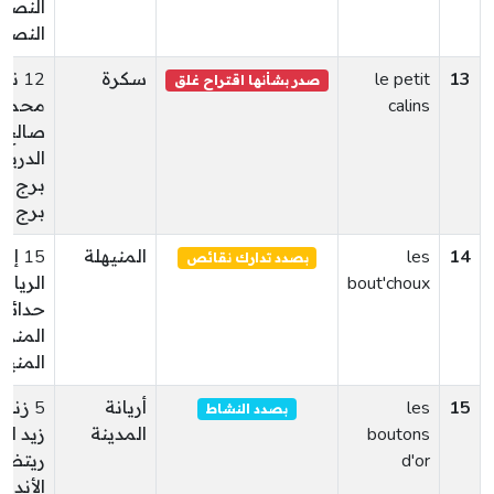
النصر 2
13
le petit
سكرة
12 نه
صدر بشأنها اقتراح غلق
calins
محمد
صالح
الدريد
برج ال
برج ال
14
les
المنيهلة
15 إ
بصدد تدارك نقائص
bout'choux
الريان
حدائق
المنيه
15
les
أريانة
5 زنقة
بصدد النشاط
boutons
المدينة
زيد اله
d'or
ريتض
الأندل