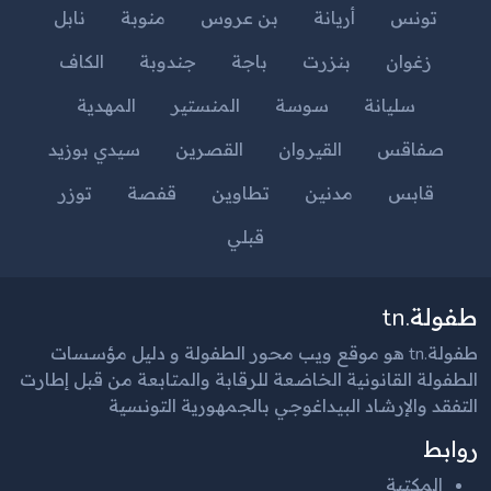
تونس
أريانة
بن عروس
منوبة
نابل
زغوان
بنزرت
باجة
جندوبة
الكاف
سليانة
سوسة
المنستير
المهدية
صفاقس
القيروان
القصرين
سيدي بوزيد
قابس
مدنين
تطاوين
قفصة
توزر
قبلي
طفولة.tn
طفولة.tn هو موقع ويب محور الطفولة و دليل مؤسسات
الطفولة القانونية الخاضعة للرقابة والمتابعة من قبل إطارت
التفقد والإرشاد البيداغوجي بالجمهورية التونسية
روابط
المكتبة