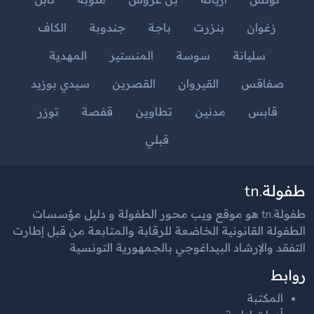
تونس
أريانة
بن عروس
منوبة
نابل
زغوان
بنزرت
باجة
جندوبة
الكاف
سليانة
سوسة
المنستير
المهدية
صفاقس
القيروان
القصرين
سيدي بوزيد
قابس
مدنين
تطاوين
قفصة
توزر
قبلي
طفولة.tn
طفولة.tn هو موقع ويب محور الطفولة و دليل مؤسسات
الطفولة القانونية الخاضعة للرقابة والمتابعة من قبل إطارت
التفقد والإرشاد البيداغوجي بالجمهورية التونسية
روابط
المكتبة