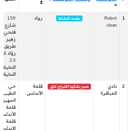
1
Robot
رواد
159
بصدد النشاط
clean
شارع
فتحي
زهير
طريق
روّاد كلم
3,5
النخيلات
النخيلات
2
نادي
قلعة
حي
صدر بشأنها اقتراح غلق
العباقرة
الأندلس
الطيب
المهيري
قلعة
الأندلس
قلعة
الاندلس