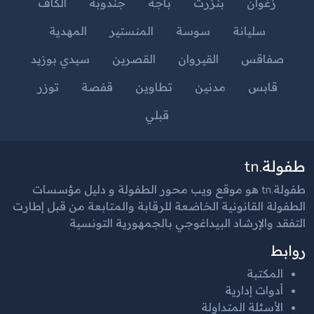
زغوان
بنزرت
باجة
جندوبة
الكاف
سليانة
سوسة
المنستير
المهدية
صفاقس
القيروان
القصرين
سيدي بوزيد
قابس
مدنين
تطاوين
قفصة
توزر
قبلي
طفولة.tn
طفولة.tn هو موقع ويب محور الطفولة و دليل مؤسسات
الطفولة القانونية الخاضعة للرقابة والمتابعة من قبل إطارت
التفقد والإرشاد البيداغوجي بالجمهورية التونسية
روابط
المكتبة
أدوات إدارية
الأسئلة المتداولة