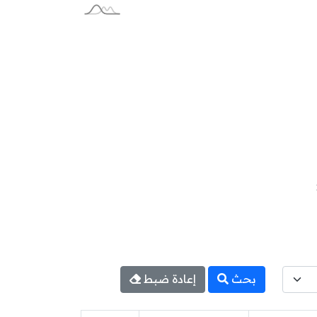
بحث
إعادة ضبط