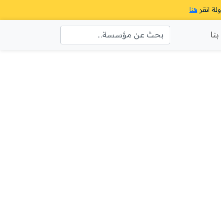
ولة انقر
هنا
نا