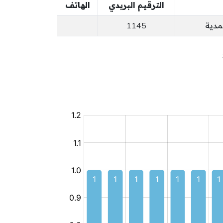
الترقيم البريدي
الهاتف
1145
مركب
طفولة