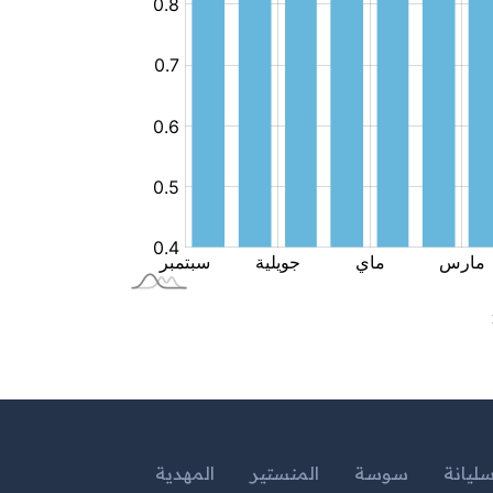
ليانة
سوسة
المنستير
المهدية