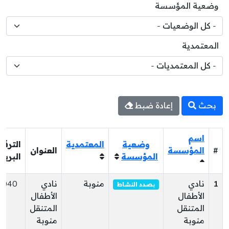
وضعية المؤسسة
المعتمدية
بحث
إعادة ضبط
اسم
وضعية
المعتمدية
الترقي
#
المؤسسة
العنوان
المؤسسة
البريد
1
نادي
منوبة
نادي
2040
بصدد النشاط
الأطفال
الأطفال
المتنقل
المتنقل
منوبة
منوبة