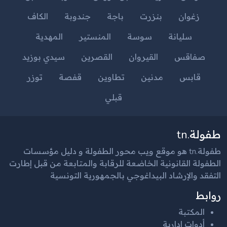
زغوان
بنزرت
باجة
جندوبة
الكاف
سليانة
سوسة
المنستير
المهدية
صفاقس
القيروان
القصرين
سيدي بوزيد
قابس
مدنين
تطاوين
قفصة
توزر
قبلي
طفولة.tn
طفولة.tn هو موقع ويب محور الطفولة و دليل مؤسسات
الطفولة القانونية الخاضعة للرقابة والمتابعة من قبل إطارت
التفقد والإرشاد البيداغوجي بالجمهورية التونسية
روابط
المكتبة
أدوات إدارية