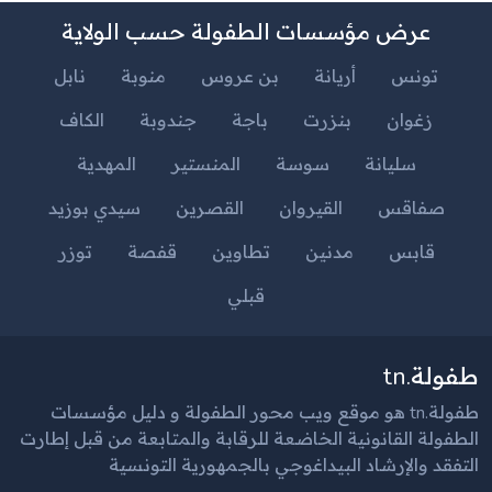
عرض مؤسسات الطفولة حسب الولاية
تونس
أريانة
بن عروس
منوبة
نابل
زغوان
بنزرت
باجة
جندوبة
الكاف
سليانة
سوسة
المنستير
المهدية
صفاقس
القيروان
القصرين
سيدي بوزيد
قابس
مدنين
تطاوين
قفصة
توزر
قبلي
طفولة.tn
طفولة.tn هو موقع ويب محور الطفولة و دليل مؤسسات
الطفولة القانونية الخاضعة للرقابة والمتابعة من قبل إطارت
التفقد والإرشاد البيداغوجي بالجمهورية التونسية