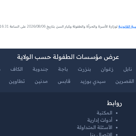
 القانونية
لوزارة الأسرة والمرأة والطفولة وكبار السن بتاريخ 2026/08/06 على الساعة 16:31
عرض مؤسسات الطفولة حسب الولاية
نابل
زغوان
بنزرت
باجة
جندوبة
الكاف
س
القصرين
سيدي بوزيد
قابس
مدنين
تطاوين
روابط
المكتبة
أدوات إدارية
الأسئلة المتداولة
الإتصال بنا