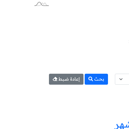
بحث
إعادة ضبط
شهر