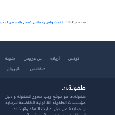
مصدر البيانات:
قائمات رياض ومحاضن الأطفال والمحاضن المدرسية
تونس
أريانة
بن عروس
منوبة
صفاقس
القيروان
طفولة.tn
طفولة.tn هو موقع ويب محور الطفولة و دليل
مؤسسات الطفولة القانونية الخاضعة للرقابة
والمتابعة من قبل إطارت التفقد والإرشاد