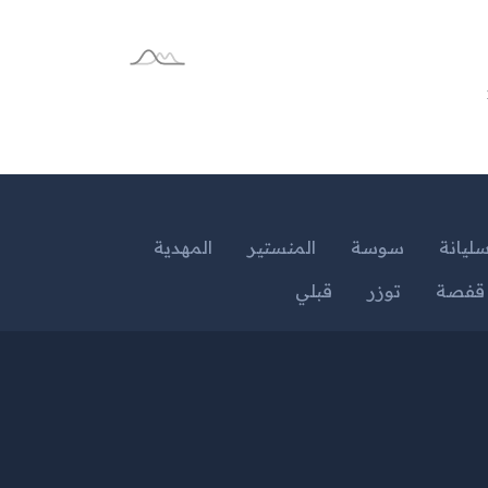
ليانة
سوسة
المنستير
المهدية
قفصة
توزر
قبلي