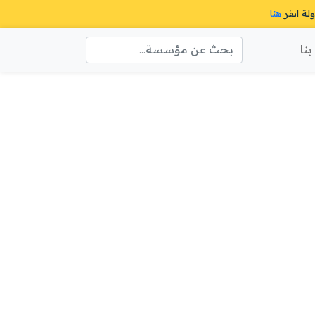
ولة انقر
هنا
نا