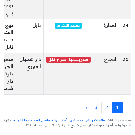
بوعرق
بلي
24
المنارة
نابل
نهج
بصدد النشاط
المنج
سليم
نابل
25
النجاح
دار شعبان
مصباح
صدر بشأنها اقتراح غلق
الفهري
الجربو
دارشعب
دار
شعبان
›
3
2
1
‹
مصدر البيانات:
قائمات رياض ومحاضن الأطفال والمحاضن المدرسية القانونية
لوزارة
الأسرة والمرأة والطفولة وكبار السن بتاريخ 2026/08/07 على الساعة 16:31