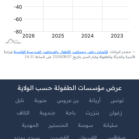
مصدر البيانات:
قائمات رياض ومحاضن الأطفال والمحاضن المدرسية القانونية
لوزارة
الأسرة والمرأة والطفولة وكبار السن بتاريخ 2026/08/07 على الساعة 16:31
عرض مؤسسات الطفولة حسب الولاية
تونس
أريانة
بن عروس
منوبة
نابل
زغوان
بنزرت
باجة
جندوبة
الكاف
سليانة
سوسة
المنستير
المهدية
صفاقس
القيروان
القصرين
سيدي بوزيد