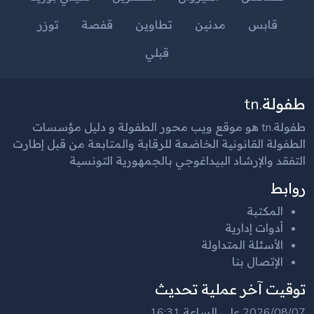
قابس
مدنين
تطاوين
قفصة
توزر
قبلي
طفولة.tn
طفولة.tn هو موقع ويب محور الطفولة و دليل مؤسسات
الطفولة القانونية الخاضعة للرقابة والمتابعة من قبل إطارت
التفقد والإرشاد البيداغوجي بالجمهورية التونسية
روابط
المكتبة
أدوات إدارية
الأسئلة المتداولة
الإتصال بنا
توقيت آخر عملية تحديث
2026/08/07 على الساعة 16:31