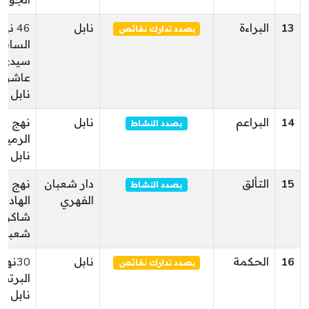
الجوفي
13
البراءة
نابل
46 نه
بصدد تدارك نقائص
الساف
سيدي
عاشور
نابل نا
14
البراعم
نابل
نهج س
بصدد النشاط
الرميلة
نابل
15
التألق
دار شعبان
نهج
بصدد النشاط
الفهري
الهادي
شاكر د
شعبان
16
الحكمة
نابل
30نهج
بصدد تدارك نقائص
البرتقا
نابل نا