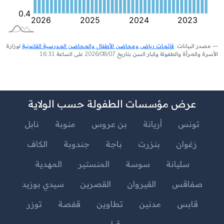
مصدر البيانات:
قائمات رياض ومحاضن الأطفال والمحاضن المدرسية القانونية
لوزارة
الأسرة والمرأة والطفولة وكبار السن بتاريخ 2026/08/07 على الساعة 16:31
عرض مؤسسات الطفولة حسب الولاية
تونس
أريانة
بن عروس
منوبة
نابل
زغوان
بنزرت
باجة
جندوبة
الكاف
سليانة
سوسة
المنستير
المهدية
صفاقس
القيروان
القصرين
سيدي بوزيد
قابس
مدنين
تطاوين
قفصة
توزر