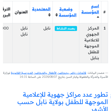
اسم
وضعية
المعتمدية
الترقي
#
المؤسسة
العنوان
المؤسسة
البريد
1
المركز
نابل
نابل
8000
بصدد النشاط
الجهوي
نابل
للاعلامية
الموجهة
للطفل
بنابل
مصدر البيانات:
قائمات رياض ومحاضن الأطفال والمحاضن المدرسية القانونية
لوزارة
الأسرة والمرأة والطفولة وكبار السن بتاريخ 2026/08/07 على الساعة 16:31
تطور عدد مراكز جهوية للإعلامية
الموجهة للطفل بولاية نابل حسب
الأشهر