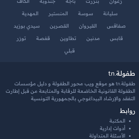
زغوان
بنزرت
باجة
جندوبة
الكاف
سليانة
سوسة
المنستير
المهدية
صفاقس
القيروان
القصرين
سيدي بوزيد
قابس
مدنين
تطاوين
قفصة
توزر
قبلي
طفولة.tn
طفولة.tn هو موقع ويب محور الطفولة و دليل مؤسسات
الطفولة القانونية الخاضعة للرقابة والمتابعة من قبل إطارت
التفقد والإرشاد البيداغوجي بالجمهورية التونسية
روابط
المكتبة
أدوات إدارية
الأسئلة المتداولة