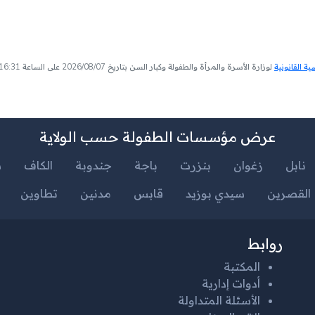
 القانونية
لوزارة الأسرة والمرأة والطفولة وكبار السن بتاريخ 2026/08/07 على الساعة 16:31
عرض مؤسسات الطفولة حسب الولاية
نابل
زغوان
بنزرت
باجة
جندوبة
الكاف
س
القصرين
سيدي بوزيد
قابس
مدنين
تطاوين
روابط
المكتبة
أدوات إدارية
الأسئلة المتداولة