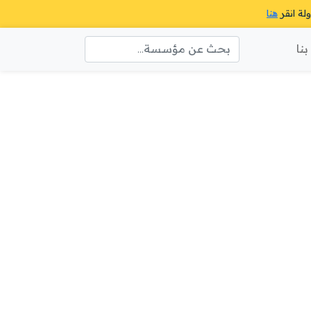
ولة انقر
هنا
نا