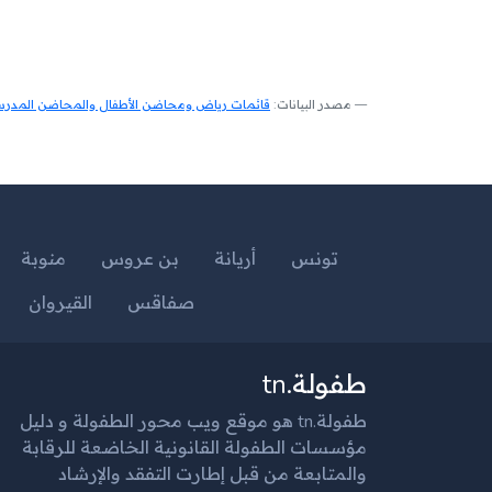
مصدر البيانات:
قائمات رياض ومحاضن الأطفال والمحاضن المدرسية
تونس
أريانة
بن عروس
منوبة
صفاقس
القيروان
طفولة.tn
طفولة.tn هو موقع ويب محور الطفولة و دليل
مؤسسات الطفولة القانونية الخاضعة للرقابة
والمتابعة من قبل إطارت التفقد والإرشاد