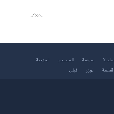
ليانة
سوسة
المنستير
المهدية
قفصة
توزر
قبلي