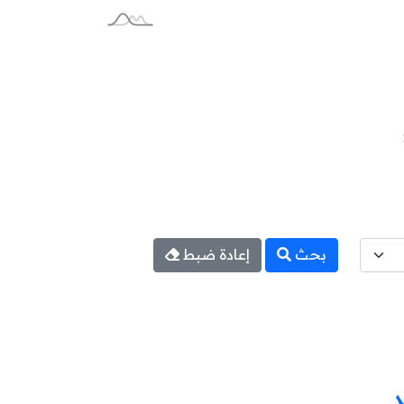
بحث
إعادة ضبط