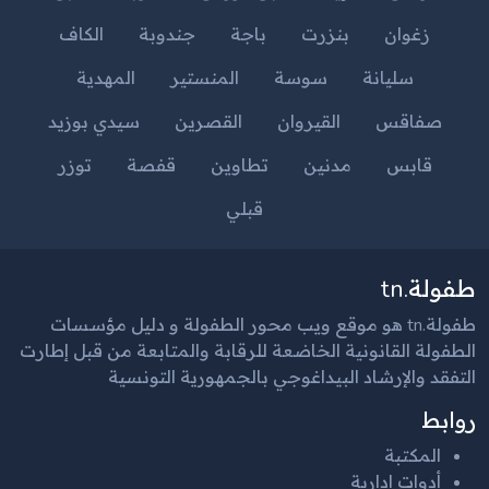
زغوان
بنزرت
باجة
جندوبة
الكاف
سليانة
سوسة
المنستير
المهدية
صفاقس
القيروان
القصرين
سيدي بوزيد
قابس
مدنين
تطاوين
قفصة
توزر
قبلي
طفولة.tn
طفولة.tn هو موقع ويب محور الطفولة و دليل مؤسسات
الطفولة القانونية الخاضعة للرقابة والمتابعة من قبل إطارت
التفقد والإرشاد البيداغوجي بالجمهورية التونسية
روابط
المكتبة
أدوات إدارية