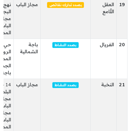
19
العقل
مجاز الباب
نهج الر
بصدد تدارك نقائص
اللّامع
البجا
مجاز
الباب
المدين
20
الفريال
باجة
حي
بصدد النشاط
الشمالية
الرواب
المدين
الجدي
باجة
21
النخبة
مجاز الباب
14 
بصدد النشاط
البلدي
مجاز
الباب
مجاز
الباب
المدين