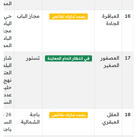
المدين
16
العباقرة
مجاز الباب
حي
بصدد تدارك نقائص
الجادة
الياسم
مجاز
الباب
المدين
17
العصفور
تستور
شارع
في انتظار اتمام المعاينة
الصغير
البلدة
العتيق
نهج ف
حليمة
عد
السلو
18
العقل
باجة
26 
بصدد تدارك نقائص
العبقري
الشمالية
السكر
باجة 