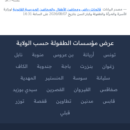
مصدر البيانات:
قائمات رياض ومحاضن الأطفال والمحاضن المدرسية القانونية
لوزارة
الأسرة والمرأة والطفولة وكبار السن بتاريخ 2026/08/07 على الساعة 16:31
عرض مؤسسات الطفولة حسب الولاية
تونس
أريانة
بن عروس
منوبة
نابل
زغوان
بنزرت
باجة
جندوبة
الكاف
سليانة
سوسة
المنستير
المهدية
صفاقس
القيروان
القصرين
سيدي بوزيد
قابس
مدنين
تطاوين
قفصة
توزر
قبلي