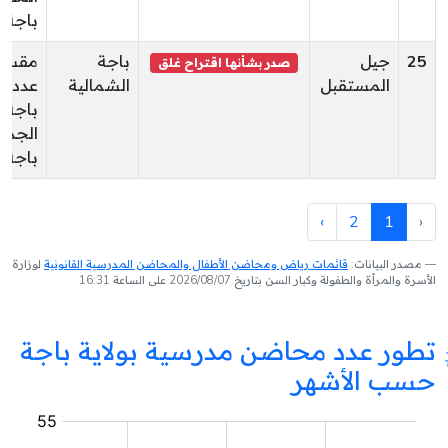
باجة
25
جيل
باجة
مقسم
صدر بشأنها اقتراح غلق
المستقبل
الشمالية
عد
باجة
الجدي
باجة
›
2
1
‹
مصدر البيانات:
قائمات رياض ومحاضن الأطفال والمحاضن المدرسية القانونية
لوزارة
الأسرة والمرأة والطفولة وكبار السن بتاريخ 2026/08/07 على الساعة 16:31
تطور عدد محاضن مدرسية بولاية باجة
حسب الأشهر
محضنة
مدرسية