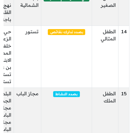
الصغير
الشمالية
نهج ع
القلش
باجة
14
الطفل
تستور
حي
بصدد تدارك نقائص
المثالي
الزعف
خلف
المدر
الابتدا
بن عط
تستور
تستور
15
الطفل
مجاز الباب
البلدة
بصدد النشاط
الملك
الجديد
مجاز
الباب
مجاز
الباب