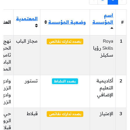
اسم
المعتمدية
#
المؤسسة
وضعية المؤسسة
العنوا
1
Roya
مجاز الباب
نهج
بصدد تدارك نقائص
Skills رؤيا
الحبي
سكيلز
ثامر 
الباب
المدين
2
أكاديمية
تستور
وادي
بصدد النشاط
التعليم
الزرقا
الإضافي
وادي
الزرقا
3
الإمتياز
قبلاط
حي
بصدد تدارك نقائص
الروض
قبلاط