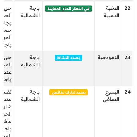
22
النخبة
باجة
حي
في انتظار اتمام المعاينة
الذهبية
الشمالية
الحدا
بجانب
حمام
المهذ
باجة
23
النموذجية
باجة
حي
بصدد النشاط
الشمالية
الميمو
عد
باجة
24
الينبوع
باجة
تقسم
بصدد تدارك نقائص
الصافي
الشمالية
عدد 
شارع
الحبي
عاشور
باجة
المست