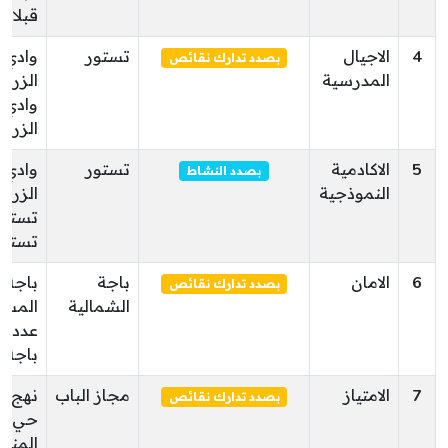
قبلاط
4
الاجيال
تستور
وادي
بصدد تدارك نقائص
المدرسية
الزرقا
وادي
الزرقا
5
الاكادمية
تستور
وادي
بصدد النشاط
النموذجية
الزرقاء
تستور
تستور
6
الامان
باجة
باجة
بصدد تدارك نقائص
الشمالية
المست
عدد
باجة
7
الامتياز
مجاز الباب
نهج ا
بصدد تدارك نقائص
حي
المنزه