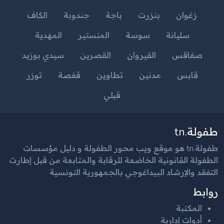
زغوان
بنزرت
باجة
جندوبة
الكاف
سليانة
سوسة
المنستير
المهدية
صفاقس
القيروان
القصرين
سيدي بوزيد
قابس
مدنين
تطاوين
قفصة
توزر
قبلي
طفولة.tn
طفولة.tn هو موقع ويب محور الطفولة و دليل مؤسسات
الطفولة القانونية الخاضعة للرقابة والمتابعة من قبل إطارت
التفقد والإرشاد البيداغوجي بالجمهورية التونسية
روابط
المكتبة
أدوات إدارية