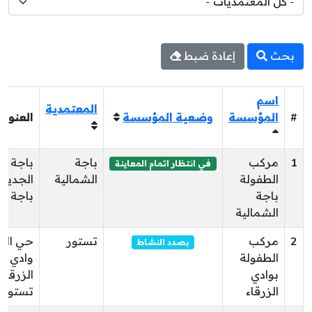
بحث
إعادة ضبط
اسم
المعتمدية
#
المؤسسة
وضعية المؤسسة
العنوان
1
مركب
باجة
باجة
في انتظار اتمام المعاينة
الطفولة
الشمالية
الجديدة
باجة
باجة
الشمالية
2
مركب
تستور
حي البر
بصدد النشاط
الطفولة
وادي
بوادي
الزرقاء
الزرقاء
تستور