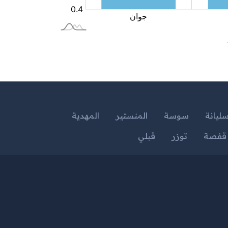
ليانة
سوسة
المنستير
المهدية
قفصة
توزر
قبلي