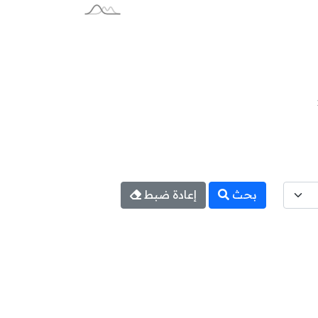
بحث
إعادة ضبط