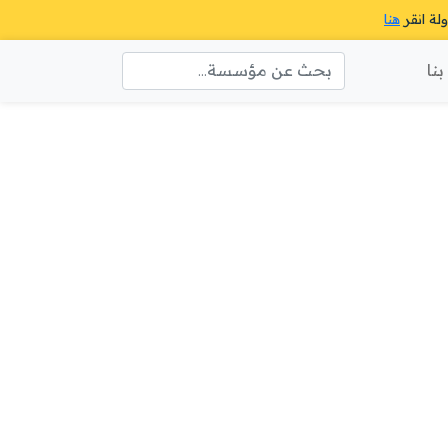
ولة انقر
هنا
نا