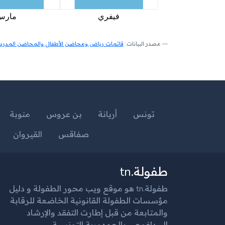
مصدر البيانات:
قائمات رياض ومحاضن الأطفال والمحاضن المدرسية
تونس
أريانة
بن عروس
منوبة
صفاقس
القيروان
طفولة.tn
طفولة.tn هو موقع ويب محور الطفولة و دليل
مؤسسات الطفولة القانونية الخاضعة للرقابة
والمتابعة من قبل إطارت التفقد والإرشاد