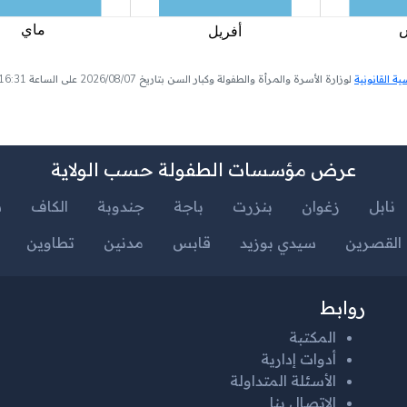
 القانونية
لوزارة الأسرة والمرأة والطفولة وكبار السن بتاريخ 2026/08/07 على الساعة 16:31
عرض مؤسسات الطفولة حسب الولاية
نابل
زغوان
بنزرت
باجة
جندوبة
الكاف
س
القصرين
سيدي بوزيد
قابس
مدنين
تطاوين
روابط
المكتبة
أدوات إدارية
الأسئلة المتداولة
الإتصال بنا