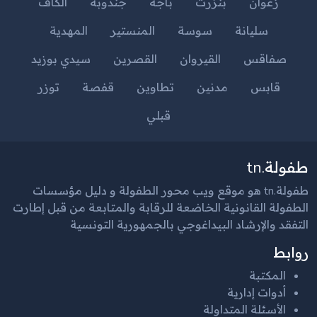
زغوان
بنزرت
باجة
جندوبة
الكاف
سليانة
سوسة
المنستير
المهدية
صفاقس
القيروان
القصرين
سيدي بوزيد
قابس
مدنين
تطاوين
قفصة
توزر
قبلي
طفولة.tn
طفولة.tn هو موقع ويب محور الطفولة و دليل مؤسسات
الطفولة القانونية الخاضعة للرقابة والمتابعة من قبل إطارت
التفقد والإرشاد البيداغوجي بالجمهورية التونسية
روابط
المكتبة
أدوات إدارية
الأسئلة المتداولة