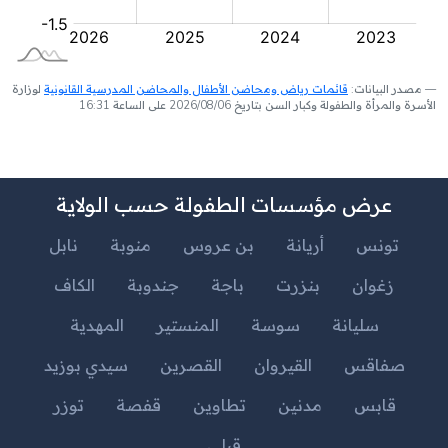
مصدر البيانات:
قائمات رياض ومحاضن الأطفال والمحاضن المدرسية القانونية
لوزارة
الأسرة والمرأة والطفولة وكبار السن بتاريخ 2026/08/06 على الساعة 16:31
عرض مؤسسات الطفولة حسب الولاية
تونس
أريانة
بن عروس
منوبة
نابل
زغوان
بنزرت
باجة
جندوبة
الكاف
سليانة
سوسة
المنستير
المهدية
صفاقس
القيروان
القصرين
سيدي بوزيد
قابس
مدنين
تطاوين
قفصة
توزر
قبلي