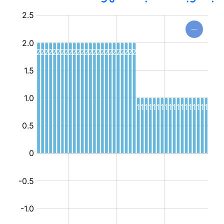
نادي
أطفال
متنقل