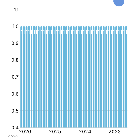
موجهة
للطفل