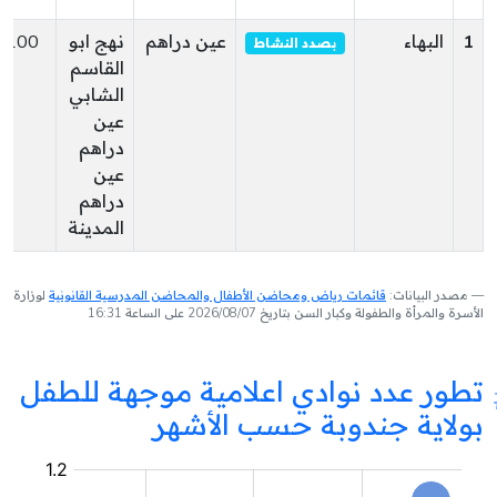
1
البهاء
عين دراهم
نهج ابو
8100
بصدد النشاط
القاسم
الشابي
عين
دراهم
عين
دراهم
المدينة
مصدر البيانات:
قائمات رياض ومحاضن الأطفال والمحاضن المدرسية القانونية
لوزارة
الأسرة والمرأة والطفولة وكبار السن بتاريخ 2026/08/07 على الساعة 16:31
تطور عدد نوادي اعلامية موجهة للطفل
بولاية جندوبة حسب الأشهر
نادي
اعلامية