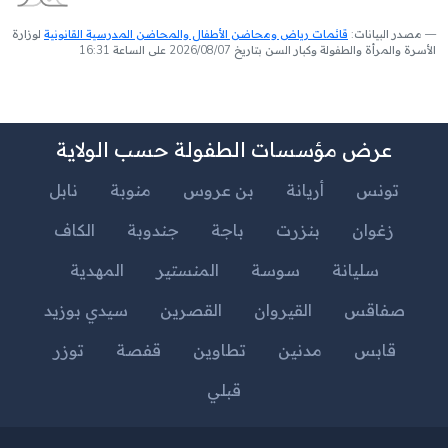
مصدر البيانات:
قائمات رياض ومحاضن الأطفال والمحاضن المدرسية القانونية
لوزارة
الأسرة والمرأة والطفولة وكبار السن بتاريخ 2026/08/07 على الساعة 16:31
عرض مؤسسات الطفولة حسب الولاية
تونس
أريانة
بن عروس
منوبة
نابل
زغوان
بنزرت
باجة
جندوبة
الكاف
سليانة
سوسة
المنستير
المهدية
صفاقس
القيروان
القصرين
سيدي بوزيد
قابس
مدنين
تطاوين
قفصة
توزر
قبلي