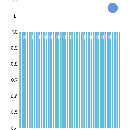
مندمج
للشباب
و
الطفولة