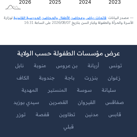
مصدر البيانات:
قائمات رياض ومحاضن الأطفال والمحاضن المدرسية القانونية
لوزارة
الأسرة والمرأة والطفولة وكبار السن بتاريخ 2026/08/07 على الساعة 16:31
عرض مؤسسات الطفولة حسب الولاية
تونس
أريانة
بن عروس
منوبة
نابل
زغوان
بنزرت
باجة
جندوبة
الكاف
سليانة
سوسة
المنستير
المهدية
صفاقس
القيروان
القصرين
سيدي بوزيد
قابس
مدنين
تطاوين
قفصة
توزر
قبلي