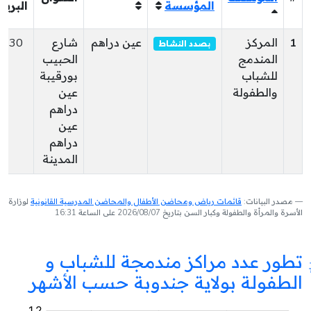
المؤسسة
البريد
1
المركز
عين دراهم
شارع
8130
بصدد النشاط
المندمج
الحبيب
للشباب
بورقيبة
والطفولة
عين
دراهم
عين
دراهم
المدينة
مصدر البيانات:
قائمات رياض ومحاضن الأطفال والمحاضن المدرسية القانونية
لوزارة
الأسرة والمرأة والطفولة وكبار السن بتاريخ 2026/08/07 على الساعة 16:31
تطور عدد مراكز مندمجة للشباب و
الطفولة بولاية جندوبة حسب الأشهر
مركز