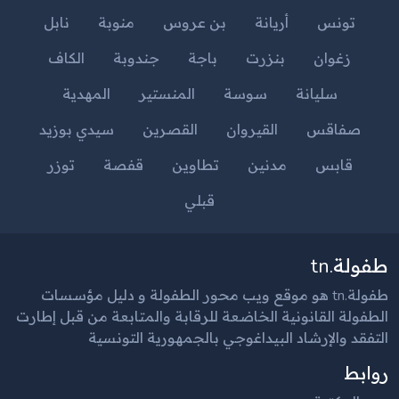
تونس
أريانة
بن عروس
منوبة
نابل
زغوان
بنزرت
باجة
جندوبة
الكاف
سليانة
سوسة
المنستير
المهدية
صفاقس
القيروان
القصرين
سيدي بوزيد
قابس
مدنين
تطاوين
قفصة
توزر
قبلي
طفولة.tn
طفولة.tn هو موقع ويب محور الطفولة و دليل مؤسسات
الطفولة القانونية الخاضعة للرقابة والمتابعة من قبل إطارت
التفقد والإرشاد البيداغوجي بالجمهورية التونسية
روابط