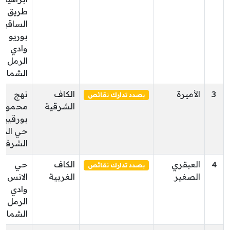
طريق
الساقية
بوريو
وادي
الرمل
الشمالي
3
الأميرة
الكاف
نهج
بصدد تدارك نقائص
الشرقية
محمود
بورقيبة
حي الدي
الشرفين
4
العبقري
الكاف
حي
بصدد تدارك نقائص
الصغير
الغربية
الانس
وادي
الرمل
الشمالي