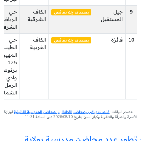
9
جيل
الكاف
حي
بصدد تدارك نقائص
المستقبل
الشرقية
الرياض
الشرفين
10
فائزة
الكاف
حي
بصدد تدارك نقائص
الغربية
الطيب
المهيري
125
برنوصة
وادي
الرمل
الشمالي
مصدر البيانات:
قائمات رياض ومحاضن الأطفال والمحاضن المدرسية القانونية
لوزارة
الأسرة والمرأة والطفولة وكبار السن بتاريخ 2026/08/10 على الساعة 11:31
تطور عدد محاضن مدرسية بولاية