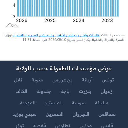
مصدر البيانات:
قائمات رياض ومحاضن الأطفال والمحاضن المدرسية القانونية
لوزارة
الأسرة والمرأة والطفولة وكبار السن بتاريخ 2026/08/10 على الساعة 11:31
عرض مؤسسات الطفولة حسب الولاية
تونس
أريانة
بن عروس
منوبة
نابل
زغوان
بنزرت
باجة
جندوبة
الكاف
سليانة
سوسة
المنستير
المهدية
صفاقس
القيروان
القصرين
سيدي بوزيد
قابس
مدنين
تطاوين
قفصة
توزر