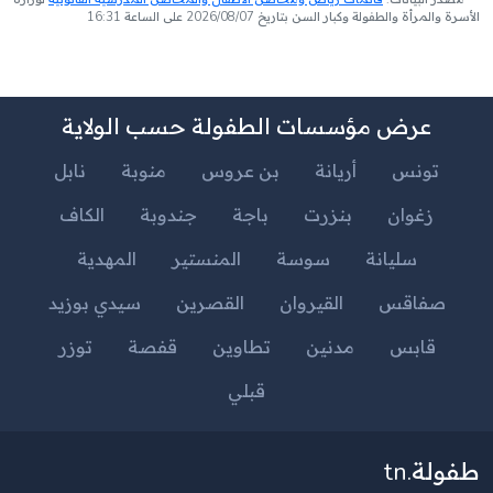
الأسرة والمرأة والطفولة وكبار السن بتاريخ 2026/08/07 على الساعة 16:31
عرض مؤسسات الطفولة حسب الولاية
تونس
أريانة
بن عروس
منوبة
نابل
زغوان
بنزرت
باجة
جندوبة
الكاف
سليانة
سوسة
المنستير
المهدية
صفاقس
القيروان
القصرين
سيدي بوزيد
قابس
مدنين
تطاوين
قفصة
توزر
قبلي
طفولة.tn