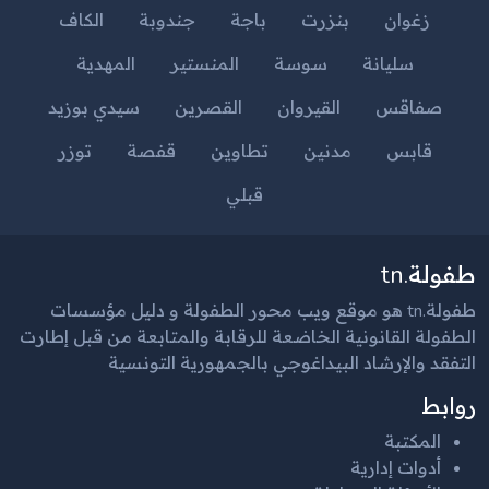
زغوان
بنزرت
باجة
جندوبة
الكاف
سليانة
سوسة
المنستير
المهدية
صفاقس
القيروان
القصرين
سيدي بوزيد
قابس
مدنين
تطاوين
قفصة
توزر
قبلي
طفولة.tn
طفولة.tn هو موقع ويب محور الطفولة و دليل مؤسسات
الطفولة القانونية الخاضعة للرقابة والمتابعة من قبل إطارت
التفقد والإرشاد البيداغوجي بالجمهورية التونسية
روابط
المكتبة
أدوات إدارية