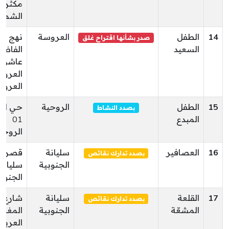
مكثر
الشمال
14
الطفل
العروسة
نهج
صدر بشأنها اقتراح غلق
السعيد
الفاضل
عاشور
العرو
العرو
15
الطفل
الروحية
حي ال
بصدد النشاط
المبدع
01
الروحي
16
العصافير
سليانة
قصر ح
بصدد تدارك نقائص
الجنوبية
سليانة
الجنوب
17
القلعة
سليانة
شارع
بصدد تدارك نقائص
المشعّة
الجنوبية
المغر
العربي