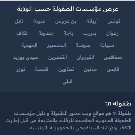
عرض مؤسسات الطفولة حسب الولاية
تونس
أريانة
بن عروس
منوبة
نابل
زغوان
بنزرت
باجة
جندوبة
الكاف
سليانة
سوسة
المنستير
المهدية
صفاقس
القيروان
القصرين
سيدي بوزيد
قابس
مدنين
تطاوين
قفصة
توزر
قبلي
طفولة.tn
طفولة.tn هو موقع ويب محور الطفولة و دليل مؤسسات
الطفولة القانونية الخاضعة للرقابة والمتابعة من قبل إطارت
التفقد والإرشاد البيداغوجي بالجمهورية التونسية