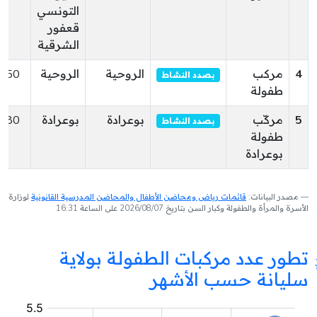
التونسي
قعفور
الشرقية
4
مركب
الروحية
الروحية
150
بصدد النشاط
طفولة
5
مركّب
بوعرادة
بوعرادة
180
بصدد النشاط
طفولة
بوعرادة
مصدر البيانات:
قائمات رياض ومحاضن الأطفال والمحاضن المدرسية القانونية
لوزارة
الأسرة والمرأة والطفولة وكبار السن بتاريخ 2026/08/07 على الساعة 16:31
تطور عدد مركبات الطفولة بولاية
سليانة حسب الأشهر
مركب