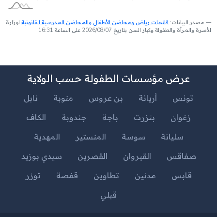
مصدر البيانات:
قائمات رياض ومحاضن الأطفال والمحاضن المدرسية القانونية
لوزارة
الأسرة والمرأة والطفولة وكبار السن بتاريخ 2026/08/07 على الساعة 16:31
عرض مؤسسات الطفولة حسب الولاية
تونس
أريانة
بن عروس
منوبة
نابل
زغوان
بنزرت
باجة
جندوبة
الكاف
سليانة
سوسة
المنستير
المهدية
صفاقس
القيروان
القصرين
سيدي بوزيد
قابس
مدنين
تطاوين
قفصة
توزر
قبلي