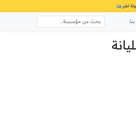
ولة انقر
هنا
نا
يانة