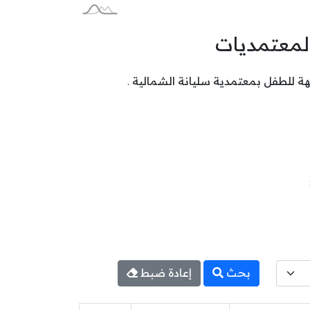
المعتمديات
بحث
إعادة ضبط