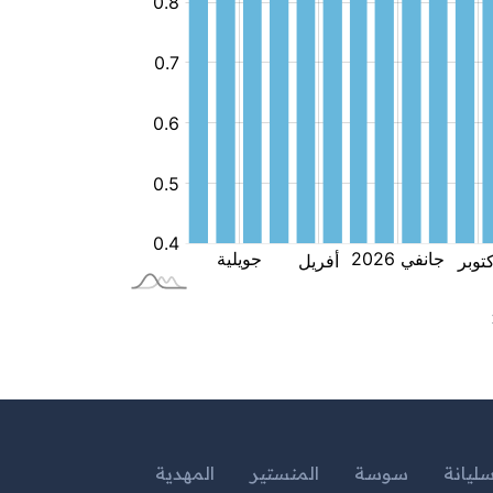
ليانة
سوسة
المنستير
المهدية