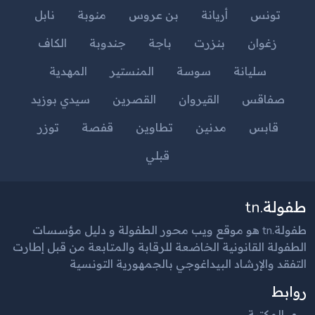
تونس
أريانة
بن عروس
منوبة
نابل
زغوان
بنزرت
باجة
جندوبة
الكاف
سليانة
سوسة
المنستير
المهدية
صفاقس
القيروان
القصرين
سيدي بوزيد
قابس
مدنين
تطاوين
قفصة
توزر
قبلي
طفولة.tn
طفولة.tn هو موقع ويب محور الطفولة و دليل مؤسسات
الطفولة القانونية الخاضعة للرقابة والمتابعة من قبل إطارت
التفقد والإرشاد البيداغوجي بالجمهورية التونسية
روابط