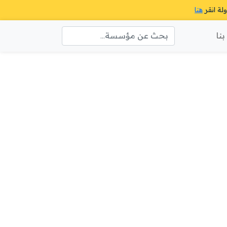
ولة انقر
هنا
نا