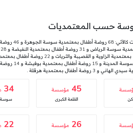
سوسة حسب المعتمديات
34
45
سسة
مؤسسة
م
كن
القلعة الكبرى
سوسة ا
22
26
سسة
مؤسسة
م