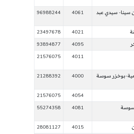
 سينا- سيدي عبد
4061
96988244
23497678
4021
ر
4095
93894877
21576075
4011
امية-بوخزر سوسة
4000
21288392
21576075
4054
 سوسة
4081
55274358
ن
4015
28081127