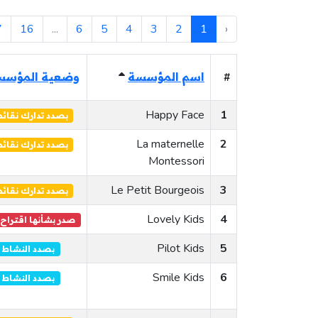
7
16
...
6
5
4
3
2
1
‹
#
اسم المؤسسة
وضعية المؤسس
Happy Face
1
بصدد تدارك نقا
La maternelle
2
بصدد تدارك نقا
Montessori
Le Petit Bourgeois
3
بصدد تدارك نقا
Lovely Kids
4
صدر بشأنها اقتراح
Pilot Kids
5
بصدد النشاط
Smile Kids
6
بصدد النشاط