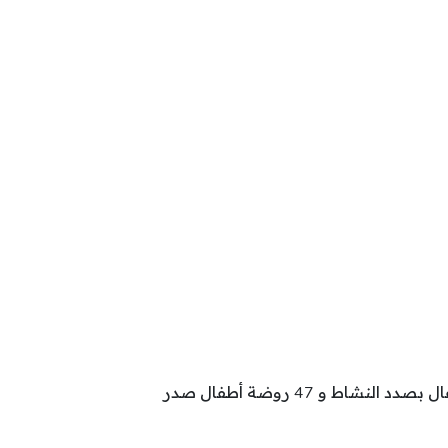
تتوزع رياض أطفال بولاية سوسة حسب وضعيتها كالآتي: 210 روضة أطفال بصدد تدارك نقائص و 145 روضة أطفال بصدد النشاط و 47 روضة أطفال صدر