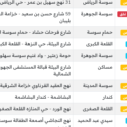
سوسة الرياض
31 نهج سهيل بن عمر - حي الرياض الرياض
ئص
سوسة الجوهرة
59 شارع حسن بن سعيد - خزامة ا
 غلق
بليبان
حمام سوسة
شارع فرحات حشاد - حمام سوسة ال
ئص
القلعة الكبرى
شارع البيئة، حي النزهة - القلعة الكب
سوسة الجوهرة
حومة زعتير - واد غنيم سوسة سهلو
مساكن
شارع البيئة قبالة المستشفى الجهوي
ئص
الشمالية
سوسة المدينة
نهج العقيد القرناوي خزامة الشرقية
ئص
كندار
البشاشمة - كندار البشاشمة
ئص
القلعة الصغرى
نهج الورد - حي المنازه القلعة الصغر
ئص
سيدي عبد الحميد
نهج النجاشي أصمعة الطفالة سوسة