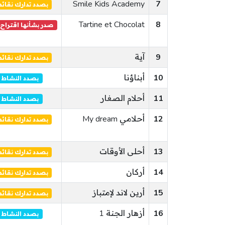
Smile Kids Academy
7
بصدد تدارك نقا
Tartine et Chocolat
8
صدر بشأنها اقتراح
9
آية
بصدد تدارك نقا
10
أبناؤنا
بصدد النشاط
11
أحلام الصغار
بصدد النشاط
12
أحلامي My dream
بصدد تدارك نقا
13
أحلى الأوقات
بصدد تدارك نقا
14
أركان
بصدد تدارك نقا
15
أرين لاند لإمتباز
بصدد تدارك نقا
16
أزهار الجنة 1
بصدد النشاط