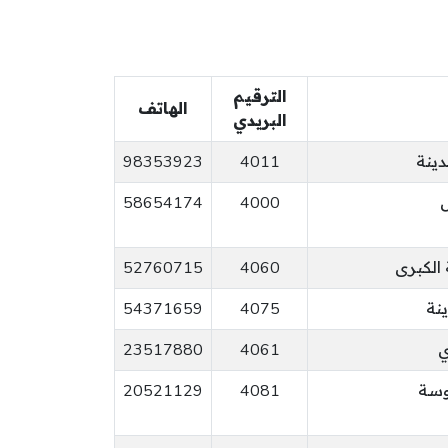
الترقيم
الهاتف
البريدي
دينة
4011
98353923
58654174
4000
 الكبرى
4060
52760715
54371659
4075
ي
4061
23517880
وسة
4081
20521129