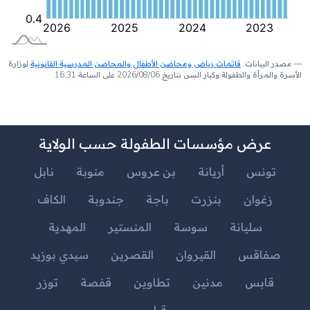
مصدر البيانات:
قائمات رياض ومحاضن الأطفال والمحاضن المدرسية القانونية
لوزارة
الأسرة والمرأة والطفولة وكبار السن بتاريخ 2026/08/06 على الساعة 16:31
عرض مؤسسات الطفولة حسب الولاية
تونس
أريانة
بن عروس
منوبة
نابل
زغوان
بنزرت
باجة
جندوبة
الكاف
سليانة
سوسة
المنستير
المهدية
صفاقس
القيروان
القصرين
سيدي بوزيد
قابس
مدنين
تطاوين
قفصة
توزر