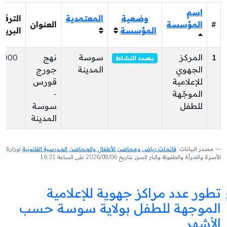
اسم
وضعية
المعتمدية
الترقي
#
المؤسسة
العنوان
المؤسسة
البريد
1
المركز
سوسة
نهج
4000
بصدد النشاط
الجهوي
المدينة
جورج
للإعلامية
قورس
الموجّهة
-
للطفل
سوسة
المدينة
مصدر البيانات:
قائمات رياض ومحاضن الأطفال والمحاضن المدرسية القانونية
لوزارة
الأسرة والمرأة والطفولة وكبار السن بتاريخ 2026/08/06 على الساعة 16:31
تطور عدد مراكز جهوية للإعلامية
الموجهة للطفل بولاية سوسة حسب
الأشهر