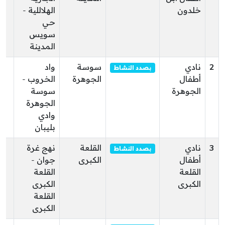
خلدون
الهلاللية -
حي
سويس
المدينة
2
نادي
سوسة
واد
00
بصدد النشاط
أطفال
الجوهرة
الخروب -
الجوهرة
سوسة
الجوهرة
وادي
بليبان
3
نادي
القلعة
نهج غرة
60
بصدد النشاط
أطفال
الكبرى
جوان -
القلعة
القلعة
الكبرى
الكبرى
القلعة
الكبرى