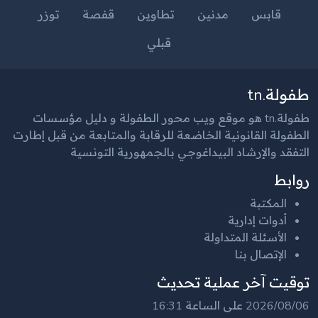
قابس
مدنين
تطاوين
قفصة
توزر
قبلي
طفولة.tn
طفولة.tn هو موقع ويب محور الطفولة و دليل مؤسسات
الطفولة القانونية الخاضعة للرقابة والمتابعة من قبل إطارت
التفقد والإرشاد البيداغوجي بالجمهورية التونسية
روابط
المكتبة
أدوات إدارية
الأسئلة المتداولة
الإتصال بنا
توقيت آخر عملية تحديث
2026/08/06 على الساعة 16:31