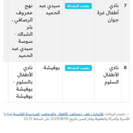
7
نادي
سيدي عبد
نهج
00
بصدد النشاط
أطفال غرة
الحميد
معروف
جوان
الرصافي ،
بئر
الشباك -
سوسة
سيدي عبد
الحميد
8
نادي
بوفيشة
نادي
10
بصدد النشاط
الأطفال
الأطفال
السلوم
بالسلوم -
بوفيشة
بوفيشة
مصدر البيانات:
قائمات رياض ومحاضن الأطفال والمحاضن المدرسية القانونية
لوزارة
الأسرة والمرأة والطفولة وكبار السن بتاريخ 2026/08/06 على الساعة 16:31