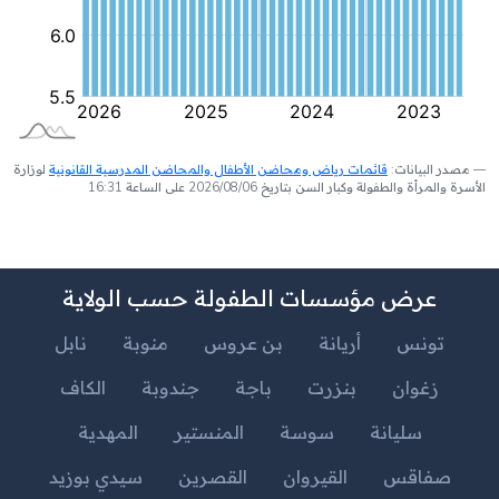
مصدر البيانات:
قائمات رياض ومحاضن الأطفال والمحاضن المدرسية القانونية
لوزارة
الأسرة والمرأة والطفولة وكبار السن بتاريخ 2026/08/06 على الساعة 16:31
عرض مؤسسات الطفولة حسب الولاية
تونس
أريانة
بن عروس
منوبة
نابل
زغوان
بنزرت
باجة
جندوبة
الكاف
سليانة
سوسة
المنستير
المهدية
صفاقس
القيروان
القصرين
سيدي بوزيد