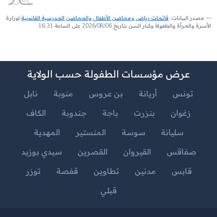
مصدر البيانات:
قائمات رياض ومحاضن الأطفال والمحاضن المدرسية القانونية
لوزارة
الأسرة والمرأة والطفولة وكبار السن بتاريخ 2026/08/06 على الساعة 16:31
عرض مؤسسات الطفولة حسب الولاية
تونس
أريانة
بن عروس
منوبة
نابل
زغوان
بنزرت
باجة
جندوبة
الكاف
سليانة
سوسة
المنستير
المهدية
صفاقس
القيروان
القصرين
سيدي بوزيد
قابس
مدنين
تطاوين
قفصة
توزر
قبلي