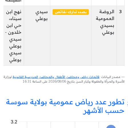
النفيضة
3
الروضة
سيدي
نهج ابن
بصدد تدارك نقائص
العمومية
بوعلي
سيناء،
بسيدي
حي ابن
بوعلي
خلدون -
سيدي
بوعلي
سيدي
بوعلي
مصدر البيانات:
قائمات رياض ومحاضن الأطفال والمحاضن المدرسية القانونية
لوزارة
الأسرة والمرأة والطفولة وكبار السن بتاريخ 2026/08/06 على الساعة 16:31
تطور عدد رياض عمومية بولاية سوسة
حسب الأشهر
روضة
عمومية