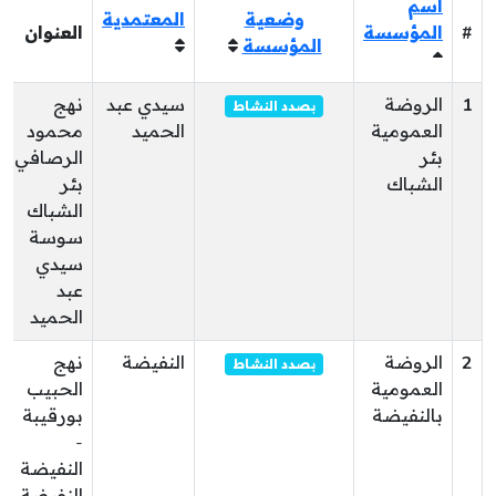
اسم
وضعية
المعتمدية
#
المؤسسة
العنوان
المؤسسة
1
الروضة
سيدي عبد
نهج
بصدد النشاط
العمومية
الحميد
محمود
بئر
الرصافي
الشباك
بئر
الشباك
سوسة
سيدي
عبد
الحميد
2
الروضة
النفيضة
نهج
بصدد النشاط
العمومية
الحبيب
بالنفيضة
بورقيبة
-
النفيضة