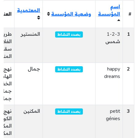
اسم
المعتمدية
#
المؤسسة
وضعية المؤسسة
العنوا
1
1-2-3
المنستير
طريق
بصدد النشاط
شمس
الفلاز
سقان
المنس
2
happy
جمال
نهج
بصدد النشاط
dreams
الهادي
الخف
جمال
جمال
3
petit
المكنين
نهج
بصدد النشاط
génies
الكوي
المكن
المكن