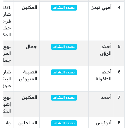
4
آمبي كيدز
المكنين
181
بصدد النشاط
شارع
فرحا
حشاد
المكن
5
أحلام
جمال
نهج ب
بصدد النشاط
الرؤى
الغرب
جمال
6
أحلام
قصيبة
شارع
بصدد النشاط
الطفولة
المديوني
البيئة
طوزة
7
أحمد
المكنين
نهج
بصدد النشاط
إشبيلي
المكن
8
أدونيس
الساحلين
واد
بصدد النشاط