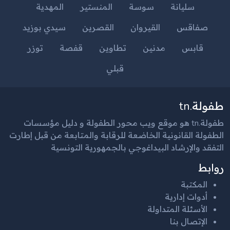
سليانة
سوسة
المنستير
المهدية
صفاقس
القيروان
القصرين
سيدي بوزيد
قابس
مدنين
تطاوين
قفصة
توزر
قبلي
طفولة.tn
طفولة.tn هو موقع ويب محور الطفولة و دليل مؤسسات
الطفولة القانونية الخاضعة للرقابة والمتابعة من قبل إطارت
التفقد والإرشاد البيداغوجي بالجمهورية التونسية
روابط
المكتبة
أدوات إدارية
الأسئلة المتداولة
الإتصال بنا