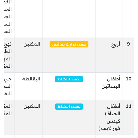
الغدير
الحي
الجدي
الساح
الساح
9
أريج
المكنين
نهج
بصدد تدارك نقائص
الطيب
المهي
المكن
10
أطفال
البقالطة
حي
بصدد النشاط
البساتين
البسا
البقال
11
أطفال
المكنين
المكن
بصدد النشاط
الحياة (
المكن
كيدس
فور لايف )