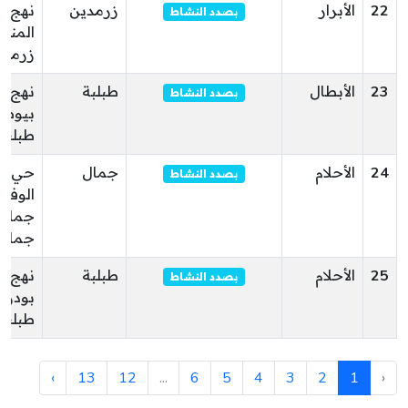
22
الأبرار
زرمدين
نهج
بصدد النشاط
المنار
زرمدي
23
الأبطال
طبلبة
نهج ع
بصدد النشاط
بيوض
طبلبة
24
الأحلام
جمال
حي
بصدد النشاط
الوفاق
جمال
جمال
25
الأحلام
طبلبة
نهج
بصدد النشاط
بودر
طبلبة
›
13
12
...
6
5
4
3
2
1
‹