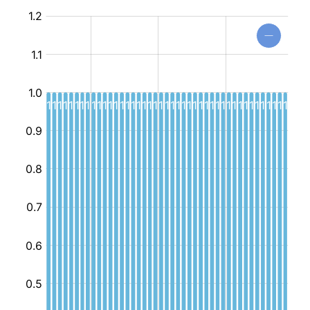
نادي
أطفال
متنقل