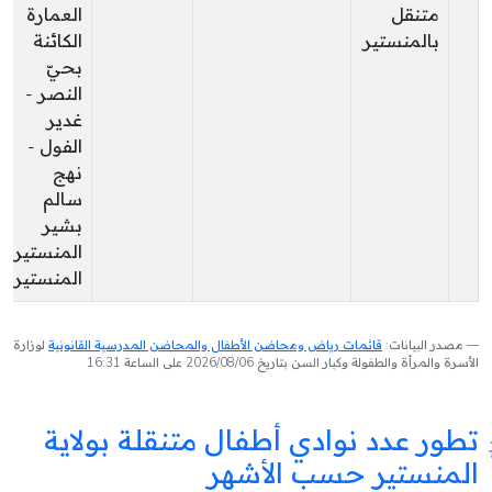
متنقل
العمارة
بالمنستير
الكائنة
بحيّ
النصر -
غدير
الفول -
نهج
سالم
بشير
المنستير
المنستير
مصدر البيانات:
قائمات رياض ومحاضن الأطفال والمحاضن المدرسية القانونية
لوزارة
الأسرة والمرأة والطفولة وكبار السن بتاريخ 2026/08/06 على الساعة 16:31
تطور عدد نوادي أطفال متنقلة بولاية
المنستير حسب الأشهر