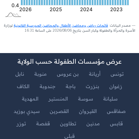
مصدر البيانات:
قائمات رياض ومحاضن الأطفال والمحاضن المدرسية القانونية
لوزارة
الأسرة والمرأة والطفولة وكبار السن بتاريخ 2026/08/06 على الساعة 16:31
عرض مؤسسات الطفولة حسب الولاية
تونس
أريانة
بن عروس
منوبة
نابل
زغوان
بنزرت
باجة
جندوبة
الكاف
سليانة
سوسة
المنستير
المهدية
صفاقس
القيروان
القصرين
سيدي بوزيد
قابس
مدنين
تطاوين
قفصة
توزر
قبلي