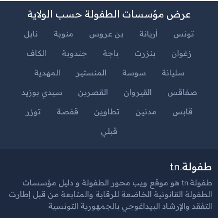
عرض مؤسسات الطفولة حسب الولاية
تونس
أريانة
بن عروس
منوبة
نابل
زغوان
بنزرت
باجة
جندوبة
الكاف
سليانة
سوسة
المنستير
المهدية
صفاقس
القيروان
القصرين
سيدي بوزيد
قابس
مدنين
تطاوين
قفصة
توزر
قبلي
طفولة.tn
طفولة.tn هو موقع ويب محور الطفولة و دليل مؤسسات
الطفولة القانونية الخاضعة للرقابة والمتابعة من قبل إطارت
التفقد والإرشاد البيداغوجي بالجمهورية التونسية