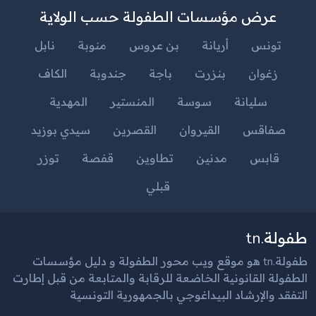
عرض مؤسسات الطفولة حسب الولاية
تونس
أريانة
بن عروس
منوبة
نابل
زغوان
بنزرت
باجة
جندوبة
الكاف
سليانة
سوسة
المنستير
المهدية
صفاقس
القيروان
القصرين
سيدي بوزيد
قابس
مدنين
تطاوين
قفصة
توزر
قبلي
طفولة.tn
طفولة.tn هو موقع ويب محور الطفولة و دليل مؤسسات
الطفولة القانونية الخاضعة للرقابة والمتابعة من قبل إطارت
التفقد والإرشاد البيداغوجي بالجمهورية التونسية