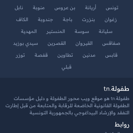
تونس
أريانة
بن عروس
منوبة
نابل
زغوان
بنزرت
باجة
جندوبة
الكاف
سليانة
سوسة
المنستير
المهدية
صفاقس
القيروان
القصرين
سيدي بوزيد
قابس
مدنين
تطاوين
قفصة
توزر
قبلي
طفولة.tn
طفولة.tn هو موقع ويب محور الطفولة و دليل مؤسسات
الطفولة القانونية الخاضعة للرقابة والمتابعة من قبل إطارت
التفقد والإرشاد البيداغوجي بالجمهورية التونسية
روابط