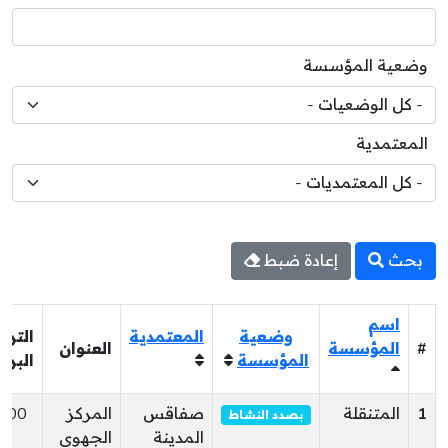
وضعية المؤسسة
المعتمدية
بحث
إعادة ضبط
اسم
وضعية
المعتمدية
الترق
#
المؤسسة
العنوان
المؤسسة
البري
1
المتنقلة
صفاقس
المركز
000
بصدد النشاط
المدينة
الجهوي