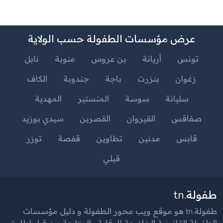
عرض مؤسسات الطفولة حسب الولاية
تونس
أريانة
بن عروس
منوبة
نابل
زغوان
بنزرت
باجة
جندوبة
الكاف
سليانة
سوسة
المنستير
المهدية
صفاقس
القيروان
القصرين
سيدي بوزيد
قابس
مدنين
تطاوين
قفصة
توزر
قبلي
طفولة.tn
طفولة.tn هو موقع ويب محور الطفولة و دليل مؤسسات