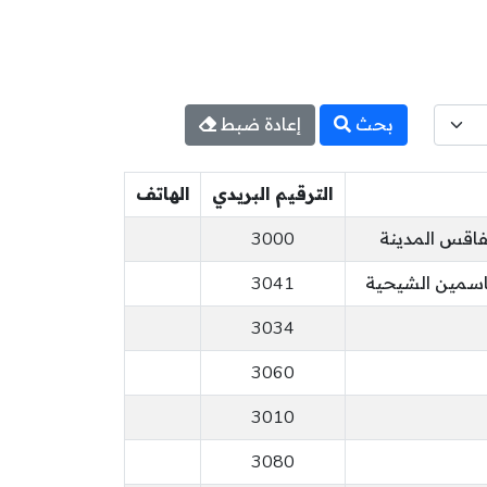
بحث
إعادة ضبط
الترقيم البريدي
الهاتف
3000
3041
3034
3060
3010
3080