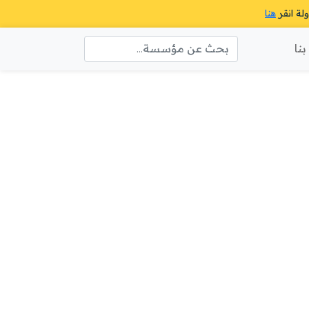
ولة انقر
هنا
نا