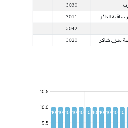
رب
3030
 ساقية الدائر
3011
3042
3020
مركب
طفولة