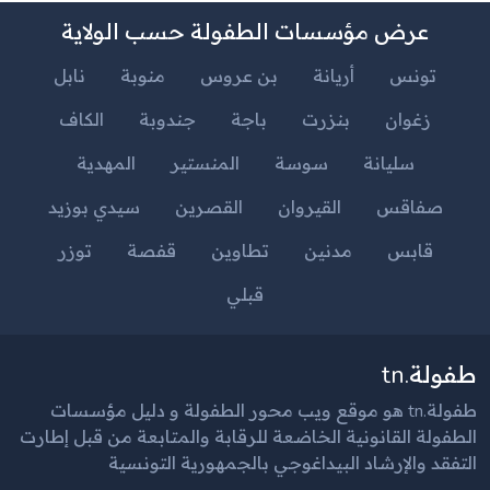
عرض مؤسسات الطفولة حسب الولاية
تونس
أريانة
بن عروس
منوبة
نابل
زغوان
بنزرت
باجة
جندوبة
الكاف
سليانة
سوسة
المنستير
المهدية
صفاقس
القيروان
القصرين
سيدي بوزيد
قابس
مدنين
تطاوين
قفصة
توزر
قبلي
طفولة.tn
طفولة.tn هو موقع ويب محور الطفولة و دليل مؤسسات
الطفولة القانونية الخاضعة للرقابة والمتابعة من قبل إطارت
التفقد والإرشاد البيداغوجي بالجمهورية التونسية