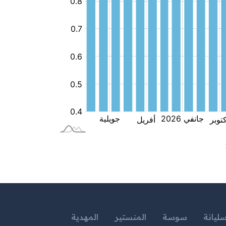
ليانة
سوسة
المنستير
المهدية