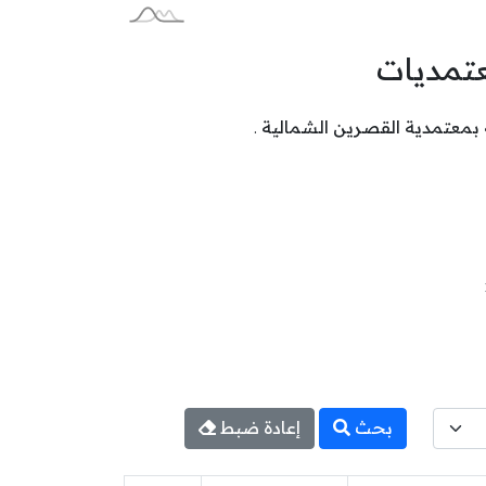
عتمديات
بحث
إعادة ضبط