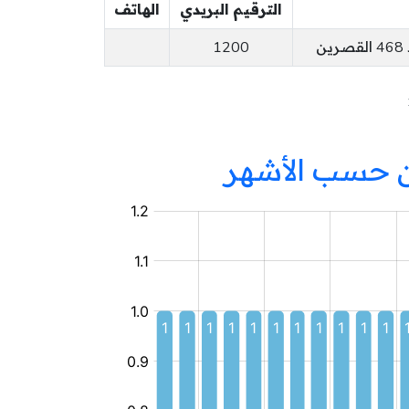
الترقيم البريدي
الهاتف
ن
1200
ين حسب الأشهر
مركز
مندمج
للشباب
و
الطفولة