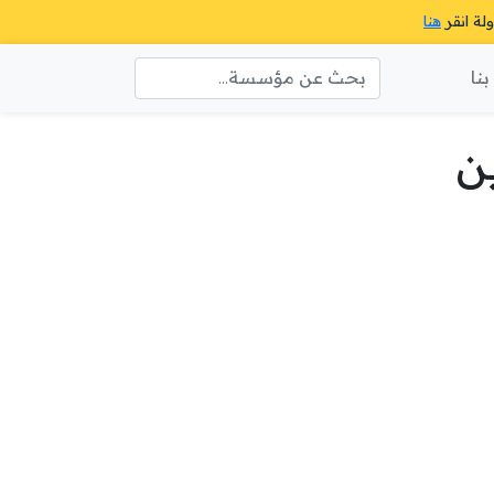
ولة انقر
هنا
نا
ن