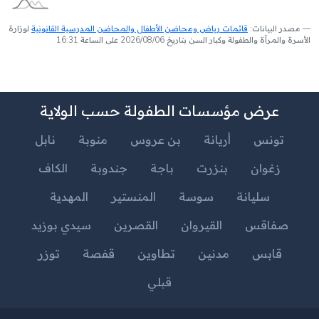
مصدر البيانات:
قائمات رياض ومحاضن الأطفال والمحاضن المدرسية القانونية
لوزارة
الأسرة والمرأة والطفولة وكبار السن بتاريخ 2026/08/06 على الساعة 16:31
عرض مؤسسات الطفولة حسب الولاية
تونس
أريانة
بن عروس
منوبة
نابل
زغوان
بنزرت
باجة
جندوبة
الكاف
سليانة
سوسة
المنستير
المهدية
صفاقس
القيروان
القصرين
سيدي بوزيد
قابس
مدنين
تطاوين
قفصة
توزر
قبلي