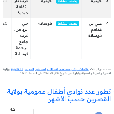
3
حيدرة
حيدرة
قرب دار
221
بصدد النشاط
الثقافة
حيدرة
4
علي بن
فوسانة
حي
220
بصدد النشاط
غذاهم
الرياض،
فوسانة
قرب
جامع
الرحمة
فوسانة
مصدر البيانات:
قائمات رياض ومحاضن الأطفال والمحاضن المدرسية القانونية
لوزارة
الأسرة والمرأة والطفولة وكبار السن بتاريخ 2026/08/06 على الساعة 16:31
تطور عدد نوادي أطفال عمومية بولاية
القصرين حسب الأشهر
نادي