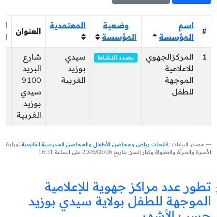
اسم
وضعية
المعتمدية
ال
#
العنوان
المؤسسة
المؤسسة
ال
1
المركزالجهوي
سيدي
شارع
0
بصدد النشاط
للاعلامية
بوزيد
البريد
الموجهة
الغربية
9100
للطفل
سيدي
بوزيد
الغربية
مصدر البيانات:
قائمات رياض ومحاضن الأطفال والمحاضن المدرسية القانونية
لوزارة
الأسرة والمرأة والطفولة وكبار السن بتاريخ 2026/08/06 على الساعة 16:31
تطور عدد مراكز جهوية للإعلامية
الموجهة للطفل بولاية سيدي بوزيد
حسب الأشهر