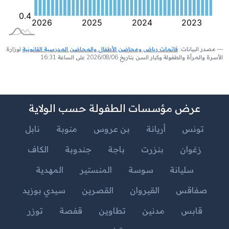
مصدر البيانات:
قائمات رياض ومحاضن الأطفال والمحاضن المدرسية القانونية
لوزارة
الأسرة والمرأة والطفولة وكبار السن بتاريخ 2026/08/06 على الساعة 16:31
عرض مؤسسات الطفولة حسب الولاية
تونس
أريانة
بن عروس
منوبة
نابل
زغوان
بنزرت
باجة
جندوبة
الكاف
سليانة
سوسة
المنستير
المهدية
صفاقس
القيروان
القصرين
سيدي بوزيد
قابس
مدنين
تطاوين
قفصة
توزر