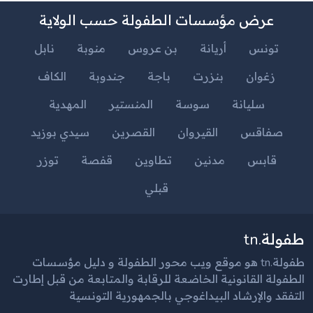
عرض مؤسسات الطفولة حسب الولاية
تونس
أريانة
بن عروس
منوبة
نابل
زغوان
بنزرت
باجة
جندوبة
الكاف
سليانة
سوسة
المنستير
المهدية
صفاقس
القيروان
القصرين
سيدي بوزيد
قابس
مدنين
تطاوين
قفصة
توزر
قبلي
طفولة.tn
طفولة.tn هو موقع ويب محور الطفولة و دليل مؤسسات
الطفولة القانونية الخاضعة للرقابة والمتابعة من قبل إطارت
التفقد والإرشاد البيداغوجي بالجمهورية التونسية