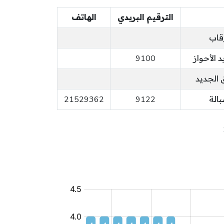
الترقيم البريدي
الهاتف
قاب
 الأحواز
9100
الجديد
بالة
9122
21529362
روضة
عمومية