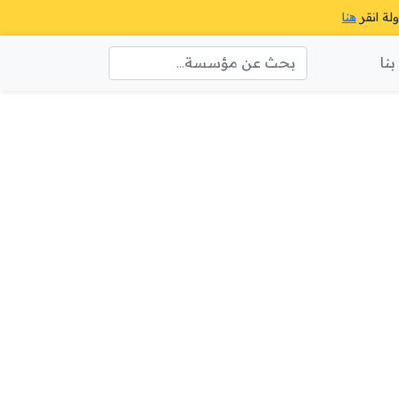
ولة انقر
هنا
نا