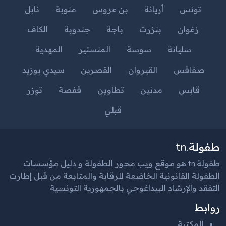
تونس
أريانة
بن عروس
منوبة
نابل
زغوان
بنزرت
باجة
جندوبة
الكاف
سليانة
سوسة
المنستير
المهدية
صفاقس
القيروان
القصرين
سيدي بوزيد
قابس
مدنين
تطاوين
قفصة
توزر
قبلي
طفولة.tn
طفولة.tn هو موقع ويب محور الطفولة و دليل مؤسسات
الطفولة القانونية الخاضعة للرقابة والمتابعة من قبل إطارت
التفقد والإرشاد البيداغوجي بالجمهورية التونسية
روابط
المكتبة