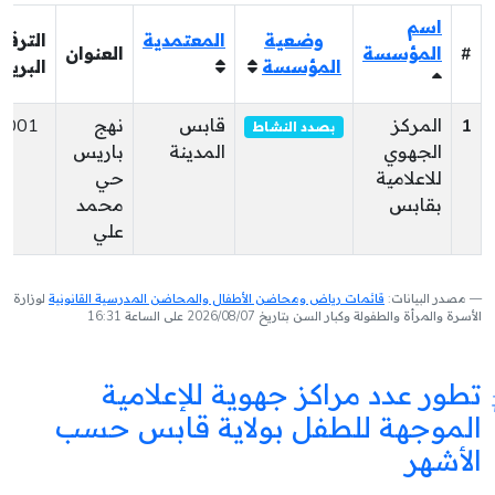
اسم
وضعية
المعتمدية
الترقي
#
المؤسسة
العنوان
المؤسسة
البريد
1
المركز
قابس
نهج
6001
بصدد النشاط
الجهوي
المدينة
باريس
للاعلامية
حي
بقابس
محمد
علي
مصدر البيانات:
قائمات رياض ومحاضن الأطفال والمحاضن المدرسية القانونية
لوزارة
الأسرة والمرأة والطفولة وكبار السن بتاريخ 2026/08/07 على الساعة 16:31
تطور عدد مراكز جهوية للإعلامية
الموجهة للطفل بولاية قابس حسب
الأشهر