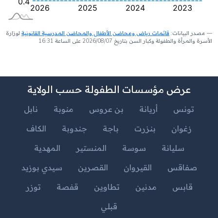
مصدر البيانات:
قائمات رياض ومحاضن الأطفال والمحاضن المدرسية القانونية
لوزارة
الأسرة والمرأة والطفولة وكبار السن بتاريخ 2026/08/07 على الساعة 16:31
عرض مؤسسات الطفولة حسب الولاية
تونس
أريانة
بن عروس
منوبة
نابل
زغوان
بنزرت
باجة
جندوبة
الكاف
سليانة
سوسة
المنستير
المهدية
صفاقس
القيروان
القصرين
سيدي بوزيد
قابس
مدنين
تطاوين
قفصة
توزر
قبلي