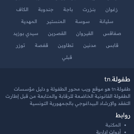
زغوان
بنزرت
باجة
جندوبة
الكاف
سليانة
سوسة
المنستير
المهدية
صفاقس
القيروان
القصرين
سيدي بوزيد
قابس
مدنين
تطاوين
قفصة
توزر
قبلي
طفولة.tn
طفولة.tn هو موقع ويب محور الطفولة و دليل مؤسسات
الطفولة القانونية الخاضعة للرقابة والمتابعة من قبل إطارت
التفقد والإرشاد البيداغوجي بالجمهورية التونسية
روابط
المكتبة
أدوات إدارية