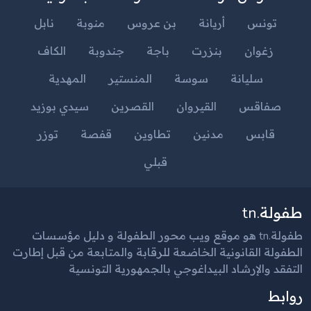
تونس
أريانة
بن عروس
منوبة
نابل
زغوان
بنزرت
باجة
جندوبة
الكاف
سليانة
سوسة
المنستير
المهدية
صفاقس
القيروان
القصرين
سيدي بوزيد
قابس
مدنين
تطاوين
قفصة
توزر
قبلي
طفولة.tn
طفولة.tn هو موقع ويب محور الطفولة و دليل مؤسسات
الطفولة القانونية الخاضعة للرقابة والمتابعة من قبل إطارت
التفقد والإرشاد البيداغوجي بالجمهورية التونسية
روابط